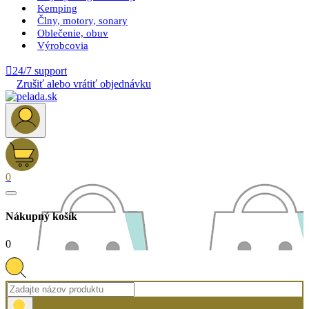
Kemping
Člny, motory, sonary
Oblečenie, obuv
Výrobcovia

24/7 support
Zrušiť alebo vrátiť objednávku
0
Nákupný košík
0