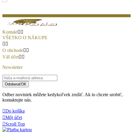
Kontakt


VŠETKO O NÁKUPE


O obchode


Váš účet


Newsletter
Odoberať
OK
Odber noviniek môžete kedykoľvek zrušiť. Ak to chcete urobiť,
kontaktujte nás.

Do košíka

Môj účet

Scroll Top