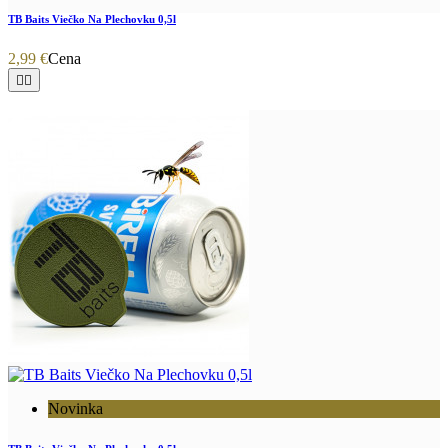
TB Baits Viečko Na Plechovku 0,5l
2,99 €
Cena


Novinka