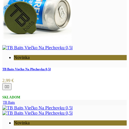
Novinka
TB Baits Viečko Na Plechovku 0,5l
2,99 €


SKLADOM
TB Baits
Novinka