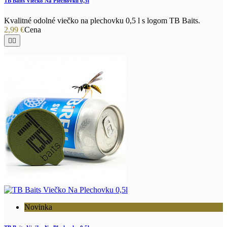
TB Baits Viečko Na Plechovku 0,5l
Kvalitné odolné viečko na plechovku 0,5 l s logom TB Baits.
2,99 €
Cena


Novinka