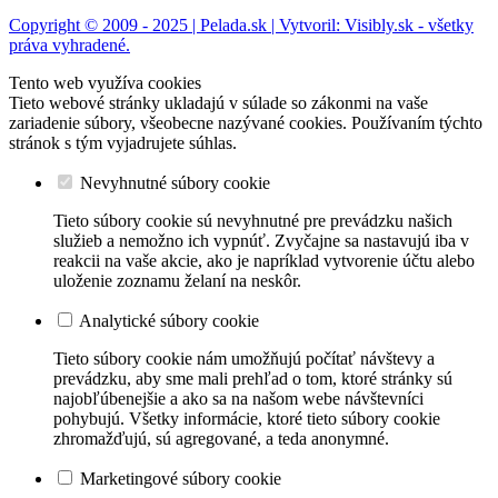
Copyright © 2009 - 2025 | Pelada.sk | Vytvoril: Visibly.sk - všetky
práva vyhradené.
Tento web využíva cookies
Tieto webové stránky ukladajú v súlade so zákonmi na vaše
zariadenie súbory, všeobecne nazývané cookies. Používaním týchto
stránok s tým vyjadrujete súhlas.
Nevyhnutné súbory cookie
Tieto súbory cookie sú nevyhnutné pre prevádzku našich
služieb a nemožno ich vypnúť. Zvyčajne sa nastavujú iba v
reakcii na vaše akcie, ako je napríklad vytvorenie účtu alebo
uloženie zoznamu želaní na neskôr.
Analytické súbory cookie
Tieto súbory cookie nám umožňujú počítať návštevy a
prevádzku, aby sme mali prehľad o tom, ktoré stránky sú
najobľúbenejšie a ako sa na našom webe návštevníci
pohybujú. Všetky informácie, ktoré tieto súbory cookie
zhromažďujú, sú agregované, a teda anonymné.
Marketingové súbory cookie