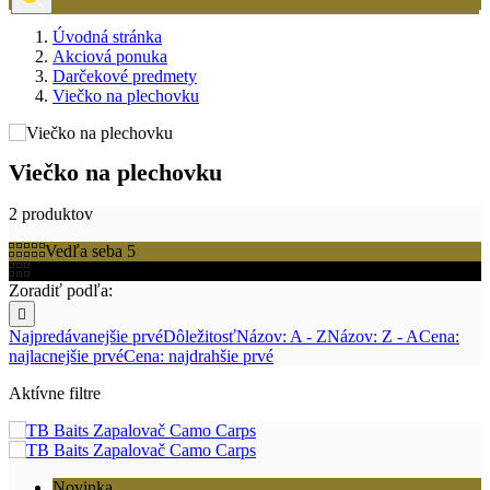
Úvodná stránka
Akciová ponuka
Darčekové predmety
Viečko na plechovku
Viečko na plechovku
2 produktov
Vedľa seba 5
Vedľa seba 3
Zoradiť podľa:

Najpredávanejšie prvé
Dôležitosť
Názov: A - Z
Názov: Z - A
Cena:
najlacnejšie prvé
Cena: najdrahšie prvé
Aktívne filtre
Novinka