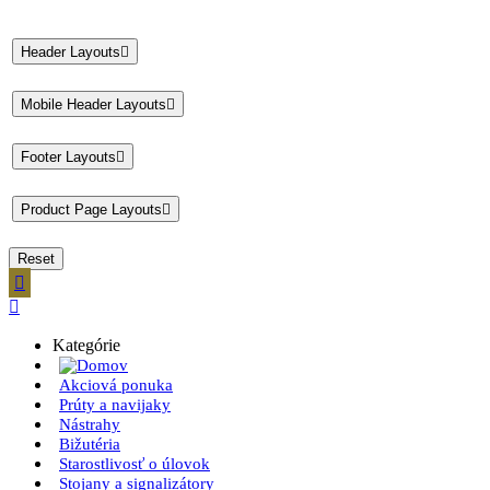
Header Layouts

Mobile Header Layouts

Footer Layouts

Product Page Layouts

Reset


Kategórie
Akciová ponuka
Prúty a navijaky
Nástrahy
Bižutéria
Starostlivosť o úlovok
Stojany a signalizátory