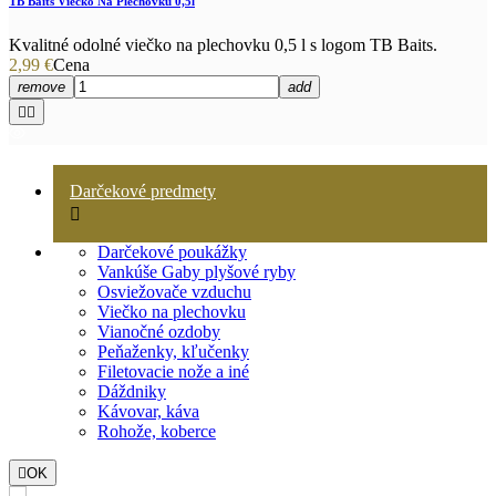
TB Baits Viečko Na Plechovku 0,5l
Kvalitné odolné viečko na plechovku 0,5 l s logom TB Baits.
2,99 €
Cena
remove
add


Darčekové predmety

Darčekové poukážky
Vankúše Gaby plyšové ryby
Osviežovače vzduchu
Viečko na plechovku
Vianočné ozdoby
Peňaženky, kľučenky
Filetovacie nože a iné
Dáždniky
Kávovar, káva
Rohože, koberce

OK