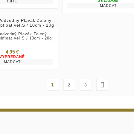
SKLADOM
IBITE
MADCAT
dvodný Plavák Zelený
bfloat Veľ.S / 10cm - 20g
4,95 €
VYPREDANÉ
MADCAT

1
2
3