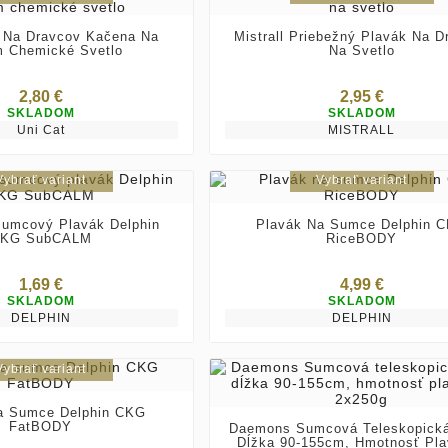
 Na Dravcov Kačena Na
Mistrall Priebežný Plavák Na D
 Chemické Svetlo
Na Svetlo
2,80 €
2,95 €
SKLADOM
SKLADOM
Uni Cat
MISTRALL
Vybrať variant
Vybrať variant
umcový Plavák Delphin
Plavák Na Sumce Delphin 
KG SubCALM
RiceBODY
1,69 €
4,99 €
SKLADOM
SKLADOM
DELPHIN
DELPHIN
Vybrať variant
a Sumce Delphin CKG
FatBODY
Daemons Sumcová Teleskopická
Dĺžka 90-155cm, Hmotnosť Pl