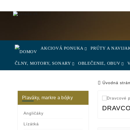
AKCIOVÁ PONUKA
PRÚTY A NAVIJA
ČLNY, MOTORY, SONARY
OBLEČENIE, OBUV
Úvodná strá
Plaváky, markre a bójky
DRAVCO
Angličáky
Lízátká