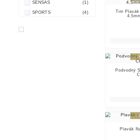
SENSAS
(1)
Tim Plavák
SPORTS
(4)
4,5mm
TANDEM BAITS
(1)
Uni Cat
(1)
VV VEKA
(1)
Podvodný S
C
Plavák N