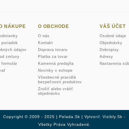
O NÁKUPE
O OBCHODE
VÁŠ ÚČET
odmienky
O nás
Osobné údaje
 poriadok
Kontakt
Objednávky
obných údajov
Doprava tovaru
Dobropisy
 od zmluvy
Platba za tovar
Adresy
 formulár
Kamenná predajňa
Nastavenia súb
vať
Novinky v eshope
Všeobecné pravidlá
bezpečnosti produktov
Zrušiť alebo vrátiť
objednávku
Copyright © 2009 - 2025 | Pelada.sk | Vytvoril: Visibly.sk -
Všetky Práva Vyhradené.