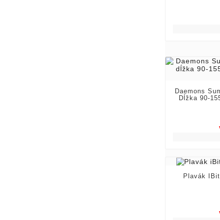
Daemons Sum
Dĺžka 90-15
Plavák IBit