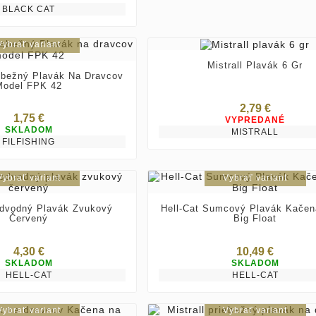
BLACK CAT
Vybrať variant
Mistrall Plavák 6 Gr
iebežný Plavák Na Dravcov
Model FPK 42
2,79 €
1,75 €
VYPREDANÉ
SKLADOM
MISTRALL
FILFISHING
Vybrať variant
Vybrať variant
odvodný Plavák Zvukový
Hell-Cat Sumcový Plavák Kačen
Červený
Big Float
4,30 €
10,49 €
SKLADOM
SKLADOM
HELL-CAT
HELL-CAT
Vybrať variant
Vybrať variant