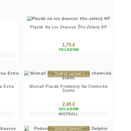
Vybrať variant
Plavák Na Lov Dravcov Žlto-Zelený KP
1,75 €
SKLADOM
Vybrať variant
a Extra
Mistrall Plavák Priebežný Na Chemické
Svetlo
2,45 €
SKLADOM
MISTRALL
Vybrať variant