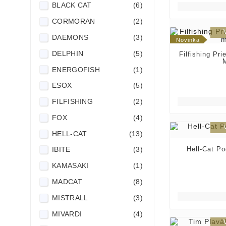
BLACK CAT
(6)
CORMORAN
(2)
DAEMONS
(3)
Novinka
DELPHIN
(5)
Filfishing Pr
ENERGOFISH
(1)
ESOX
(5)
FILFISHING
(2)
FOX
(4)
HELL-CAT
(13)
Hell-Cat P
IBITE
(3)
KAMASAKI
(1)
MADCAT
(8)
MISTRALL
(3)
MIVARDI
(4)