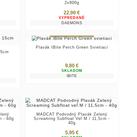
2x800g
22,90 €
VYPREDANÉ
DAEMONS
Vybrať variant
Plavák IBite Perch Green Svietiaci
15cm
9,80 €
SKLADOM
IBITE
lený
MADCAT Podvodný Plavák Zelený
m - 60g
Screaming Subfloat Veľ.M / 11,5cm -
40g
5,95 €