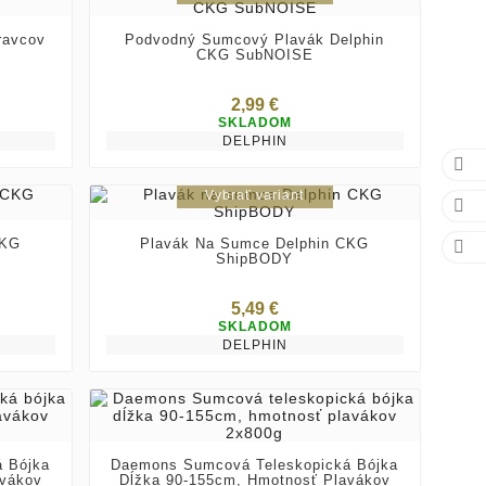
ravcov
Podvodný Sumcový Plavák Delphin
CKG SubNOISE
2,99 €
SKLADOM
DELPHIN

Vybrať variant

CKG
Plavák Na Sumce Delphin CKG

ShipBODY
5,49 €
SKLADOM
DELPHIN
 Bójka
Daemons Sumcová Teleskopická Bójka
avákov
Dĺžka 90-155cm, Hmotnosť Plavákov