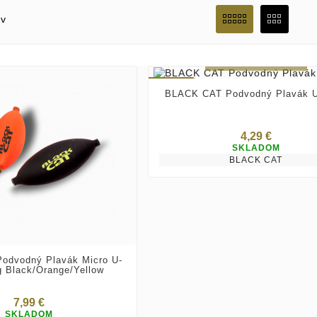
ov
Vybrať variant
Novinka
BLACK CAT Podvodný Plavák U
4,29 €
SKLADOM
BLACK CAT
odvodný Plavák Micro U-
g Black/orange/yellow
7,99 €
SKLADOM