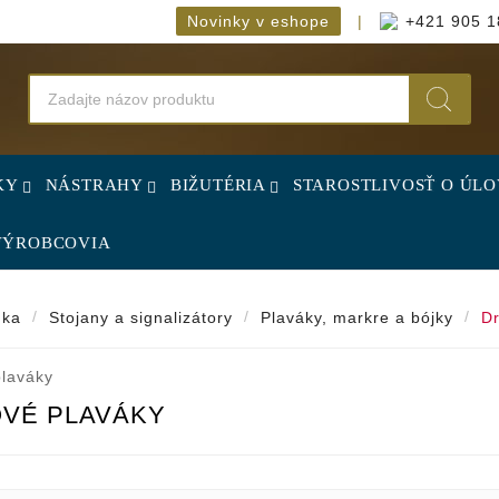
Novinky v eshope
|
+421 905 1
KY
NÁSTRAHY
BIŽUTÉRIA
STAROSTLIVOSŤ O ÚL
VÝROBCOVIA
nka
Stojany a signalizátory
Plaváky, markre a bójky
Dr
VÉ PLAVÁKY