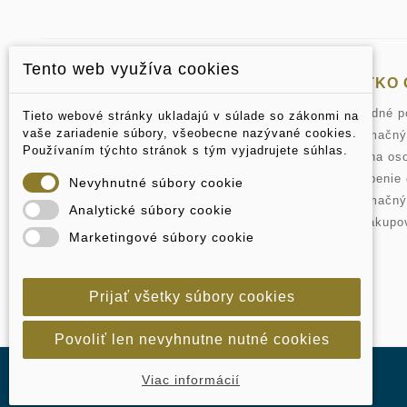
Tento web využíva cookies
KONTAKT
VŠETKO 
Adresa:
pelada.sk
Obchodné p
Tieto webové stránky ukladajú v súlade so zákonmi na
PELADA plus, s.r.o.
vaše zariadenie súbory, všeobecne nazývané cookies.
Reklamačný
Priehradná 1099/4 - Staré Mesto
Používaním týchto stránok s tým vyjadrujete súhlas.
949 01 Nitra
Ochrana os
Slovakia
Odstúpenie
Nevyhnutné súbory cookie
Email:
pelada@pelada.sk
Reklamačný
Analytické súbory cookie
+421 905 181 025
,
+421 911 181
Ako nakupo
025
Marketingové súbory cookie
Prijať všetky súbory cookies
Povoliť len nevyhnutne nutné cookies
Viac informácií