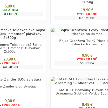
2x250g
5,99 €
19,90 €
SKLADOM
VYPREDANÉ
DELPHIN
DAEMONS
Bójka Oranžová Tvrdý Plast 
Trhačka Na Sumca
cová Teleskopická Bójka
5cm, Hmotnosť Plavákov
2x500g
9,90 €
20,90 €
VYPREDANÉ
VYPREDANÉ
VV VEKA
DAEMONS
e Zander 8,0g Svietiaci
MADCAT Podvodný Plavák Ze
Screaming Subfloat Veľ.L / 13c
9,30 €
8,49 €
VYPREDANÉ