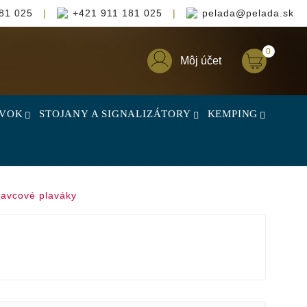
81 025
|
+421 911 181 025
|
pelada@pelada.sk
0
Môj účet
OVOK
STOJANY A SIGNALIZÁTORY
KEMPING
avcové plaváky