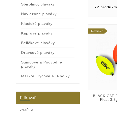
Sbirolino, plaváky
72 produkt
Naviazané plaváky
Klasické plaváky
Novinka
Kaprové plaváky
Beličkové plaváky
Dravcové plaváky
Sumcové a Podvodné
plaváky
Markre, Tyčové a H-bójky
BLACK CAT P
Filtrovať
Float 3,5
ZNAČKA