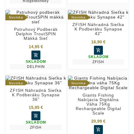
RidgeMonkey
Novinka
Novinka
ZFISH Náhradná Sieťka
K Podberáku Synapse
Pstruhový Podberák
42"
Delphin TroutSPIN
Mäkká Sieť
16,90 €
14,95 €


SKLADOM
SKLADOM
ZFISH
DELPHIN
Novinka
Novinka
ZFISH Náhradná Sieťka
K Podberáku Synapse
Giants Fishing
36"
Nabíjacia Digitálna
Váha 75Kg
15,95 €
Rechargeable Digital
Scale

20,99 €
SKLADOM
ZFISH
