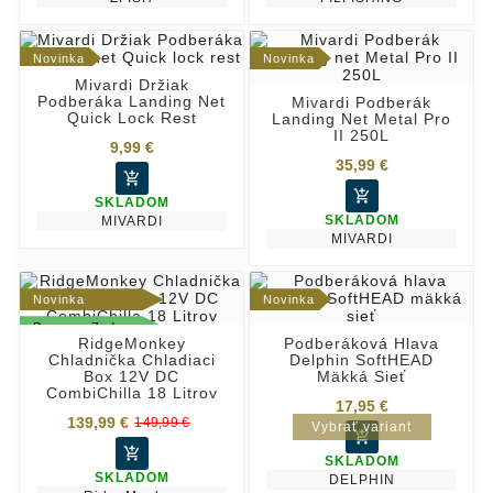
Novinka
Novinka
Mivardi Držiak
Podberáka Landing Net
Mivardi Podberák
Quick Lock Rest
Landing Net Metal Pro
II 250L
9,99 €
35,99 €


SKLADOM
SKLADOM
MIVARDI
MIVARDI
Novinka
Novinka
Doprava Zadarmo
RidgeMonkey
Podberáková Hlava
Chladnička Chladiaci
Delphin SoftHEAD
Box 12V DC
Mäkká Sieť
CombiChilla 18 Litrov
17,95 €
139,99 €
149,99 €
Vybrať variant


SKLADOM
SKLADOM
DELPHIN