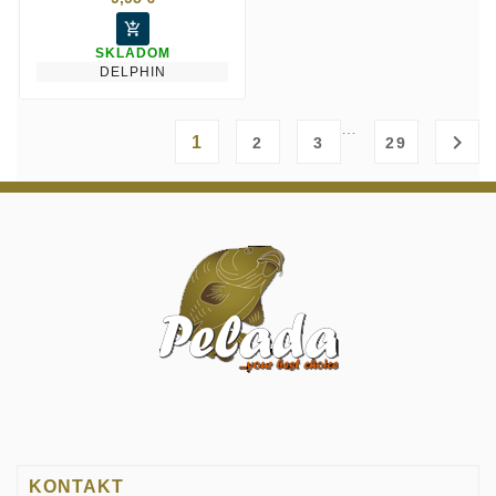

SKLADOM
DELPHIN
…

1
2
3
29
KONTAKT