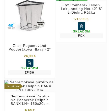
Doprava Zadarmo
Fox Podberák Lever-
Lok Landing Net 42" 8'
2-Dielna Rúčka
215,99 €

SKLADOM
FOX
Zfish Pogumovaná
Podberáková Hlava 42"
24,99 €

SKLADOM
ZFISH
Novinka
Nepremokavé Púzdro
Na Podberák Delphin
BANX LN+ 130x20cm
9,95 €