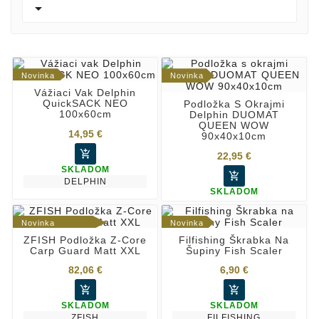

Novinka
Novinka
Vážiaci Vak Delphin
QuickSACK NEO
Podložka S Okrajmi
100x60cm
Delphin DUOMAT
QUEEN WOW
14,95 €
90x40x10cm

22,95 €
SKLADOM

DELPHIN
SKLADOM
Novinka
Novinka
ZFISH Podložka Z-Core
Filfishing Škrabka Na
Doprava Zadarmo
Carp Guard Matt XXL
Šupiny Fish Scaler
82,06 €
6,90 €


SKLADOM
SKLADOM
ZFISH
FILFISHING