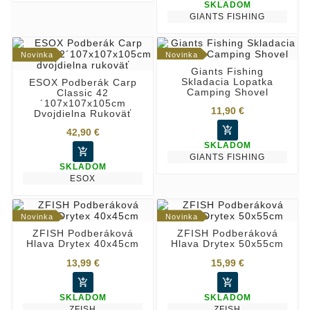
SKLADOM
GIANTS FISHING
Novinka
Novinka
Giants Fishing
Skladacia Lopatka
ESOX Podberák Carp
Camping Shovel
Classic 42
´107x107x105cm
11,90 €
Dvojdielna Rukoväť

42,90 €
SKLADOM

GIANTS FISHING
SKLADOM
ESOX
Novinka
Novinka
ZFISH Podberáková
ZFISH Podberáková
Hlava Drytex 40x45cm
Hlava Drytex 50x55cm
13,99 €
15,99 €


SKLADOM
SKLADOM
ZFISH
ZFISH