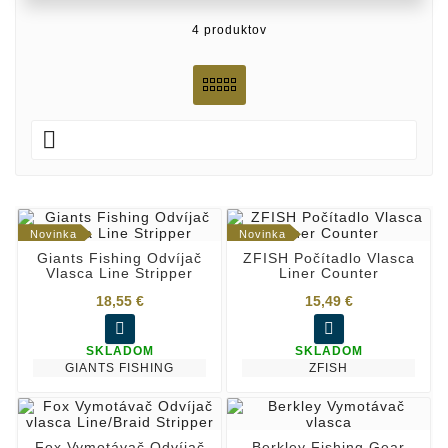
4 produktov

Novinka
Novinka
Giants Fishing Odvíjač
ZFISH Počítadlo Vlasca
Vlasca Line Stripper
Liner Counter
18,55 €
15,49 €


SKLADOM
SKLADOM
GIANTS FISHING
ZFISH
Fox Vymotávač Odvíjač
Berkley Fishing Gear