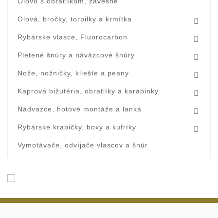
Olovo s obratlíkom, závesné
Olová, bročky, torpilky a krmítka

Rybárske vlasce, Fluorocarbon

Pletené šnúry a náväzcové šnúry

Nože, nožničky, kliešte a peany

Kaprová bižutéria, obratlíky a karabinky

Nádvazce, hotové montáže a lanká

Rybárske krabičky, boxy a kufríky

Vymotávače, odvíjače vlascov a šnúr