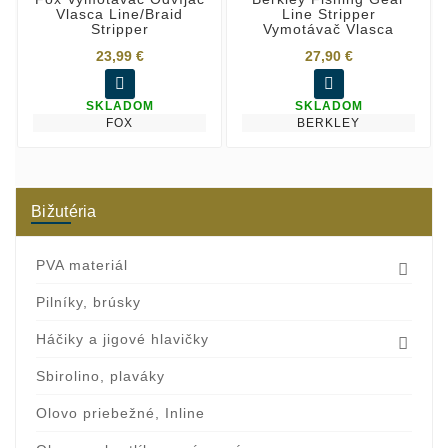
Vlasca Line/Braid
Line Stripper
Stripper
Vymotávač Vlasca
23,99 €
27,90 €


SKLADOM
SKLADOM
FOX
BERKLEY
Bižutéria
PVA materiál

Pilníky, brúsky
Háčiky a jigové hlavičky

Sbirolino, plaváky
Olovo priebežné, Inline