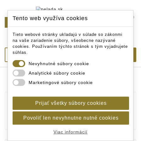
Tento web využíva cookies
0

Tieto webové stránky ukladajú v súlade so zákonmi
na vaše zariadenie súbory, všeobecne nazývané
cookies. Používaním týchto stránok s tým vyjadrujete
súhlas.
Nevyhnutné súbory cookie
Analytické súbory cookie
Úvodná stránka
Bižutéria
Marketingové súbory cookie
Vymotávače, odvíjače vlascov a šnúr
Prijať všetky súbory cookies
VYMOTÁVAČE, ODVÍJAČE
VLASCOV A ŠNÚR
Povoliť len nevyhnutne nutné cookies
Viac informácií