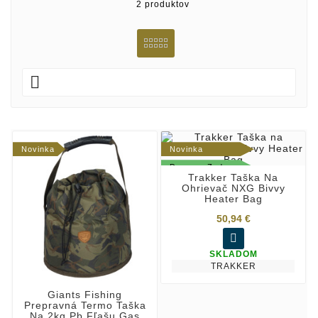
2 produktov

Novinka
Novinka
Doprava Zadarmo
Trakker Taška Na
Ohrievač NXG Bivvy
Heater Bag
50,94 €

SKLADOM
TRAKKER
Giants Fishing
Prepravná Termo Taška
Na 2kg Pb Fľašu Gas