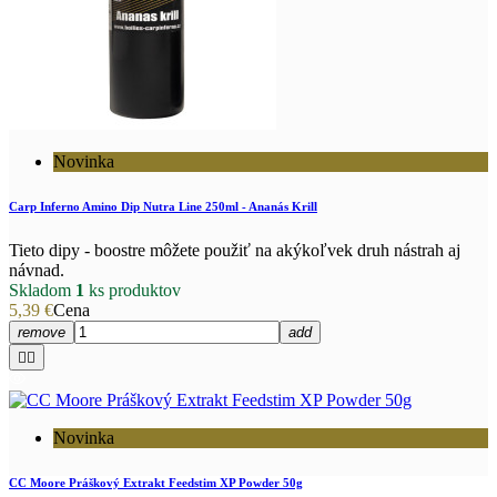
Novinka
Carp Inferno Amino Dip Nutra Line 250ml - Ananás Krill
Tieto dipy - boostre môžete použiť na akýkoľvek druh nástrah aj
návnad.
Skladom
1
ks produktov
5,39 €
Cena
remove
add


Novinka
CC Moore Práškový Extrakt Feedstim XP Powder 50g