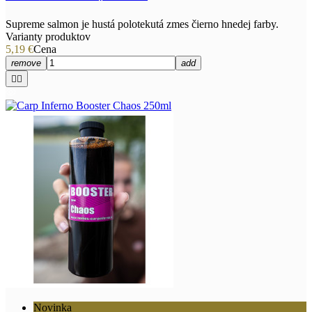
Supreme salmon je hustá polotekutá zmes čierno hnedej farby.
Varianty produktov
5,19 €
Cena
remove
add


Novinka