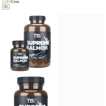
5,19 €
Cena

