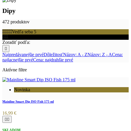
Dipy
472 produktov
Vedľa seba 5
Vedľa seba 3
Zoradiť podľa:

Najpredávanejšie prvé
Dôležitosť
Názov: A - Z
Názov: Z - A
Cena:
najlacnejšie prvé
Cena: najdrahšie prvé
Aktívne filtre
Novinka
Mainline Smart Dip ISO Fish 175 ml
16,99 €


SKLADOM