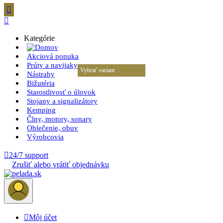


Kategórie
Akciová ponuka
Prúty a navijaky
Vybrať variant
Vybrať variant
Nástrahy
Bižutéria
Starostlivosť o úlovok
Stojany a signalizátory
Kemping
Člny, motory, sonary
Oblečenie, obuv
Výrobcovia

24/7 support
Zrušiť alebo vrátiť objednávku

Môj účet