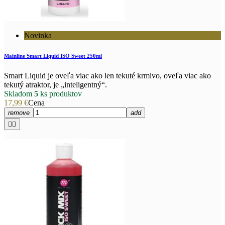
Novinka
Mainline Smart Liquid ISO Sweet 250ml
Smart Liquid je oveľa viac ako len tekuté krmivo, oveľa viac ako
tekutý atraktor, je „inteligentný“.
Skladom
5
ks produktov
17,99 €
Cena
remove
add

