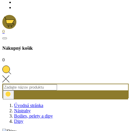
0
Nákupný košík
0
Úvodná stránka
Nástrahy
Boilies, pelety a dipy
Dipy