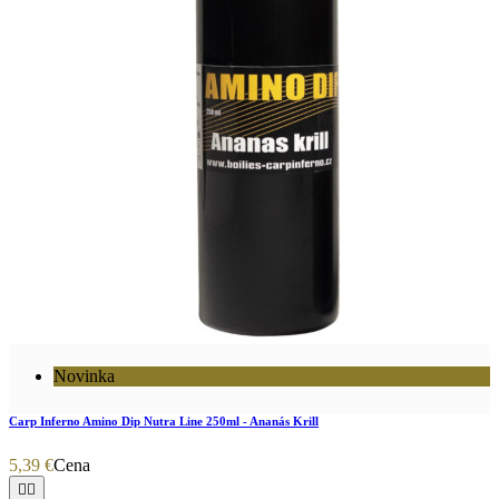
Novinka
Carp Inferno Amino Dip Nutra Line 250ml - Ananás Krill
5,39 €
Cena

