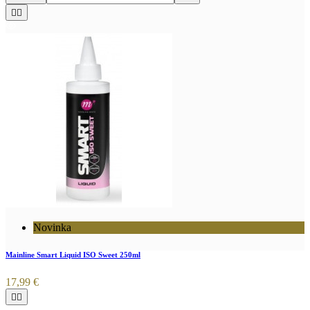


Novinka
Mainline Smart Liquid ISO Sweet 250ml
17,99 €

