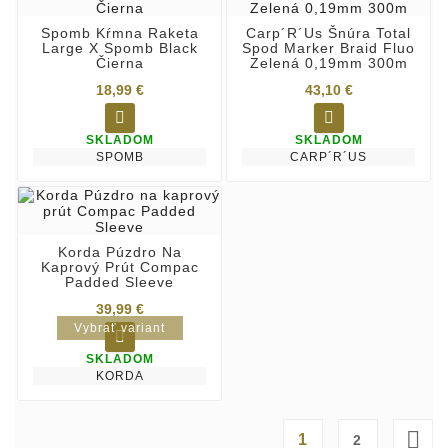
Spomb Kŕmna Raketa
Carp´R´Us Šnúra Total
Large X Spomb Black
Spod Marker Braid Fluo
Čierna
Zelená 0,19mm 300m
18,99 €
43,10 €


SKLADOM
SKLADOM
SPOMB
CARP´R´US
Korda Púzdro Na
Kaprový Prút Compac
Padded Sleeve
39,99 €
Vybrať variant

SKLADOM
KORDA

1
2