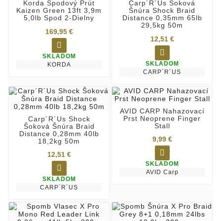
Korda Spodový Prút
Carp´R´Us Šoková
Kaizen Green 13ft 3,9m
Šnúra Shock Braid
5,0lb Spod 2-Dielny
Distance 0,35mm 65lb
29,5kg 50m
169,95 €
12,51 €


SKLADOM
SKLADOM
KORDA
CARP´R´US
AVID CARP Nahazovací
Prst Neoprene Finger
Carp´R´Us Shock
Stall
Šoková Šnúra Braid
Distance 0,28mm 40lb
9,99 €
18,2kg 50m

12,51 €
SKLADOM

AVID Carp
SKLADOM
CARP´R´US