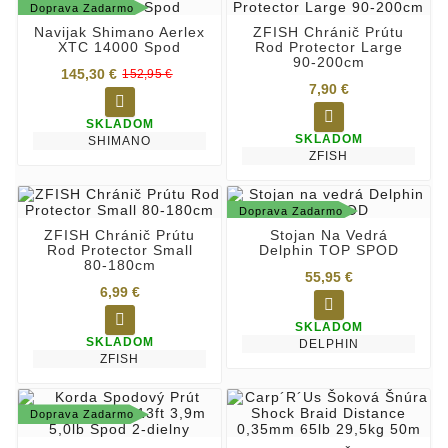
Doprava Zadarmo
Navijak Shimano Aerlex
ZFISH Chránič Prútu
XTC 14000 Spod
Rod Protector Large
90-200cm
145,30 €
152,95 €
7,90 €


SKLADOM
SKLADOM
SHIMANO
ZFISH
Doprava Zadarmo
ZFISH Chránič Prútu
Stojan Na Vedrá
Rod Protector Small
Delphin TOP SPOD
80-180cm
55,95 €
6,99 €


SKLADOM
SKLADOM
DELPHIN
ZFISH
Doprava Zadarmo