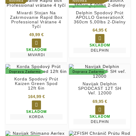
Novinka
Novinka
Doprava Zadarmo
Mivardi Stojan Na
Delphin Spodový Prút
Zakrmovanie Rapid Box
APOLLO GenerationX
Professional Vrátane 4
360cm 5,00lbs 2-Dielny
Tyčí
64,95 €
49,99 €


SKLADOM
SKLADOM
DELPHIN
MIVARDI
Doprava Zadarmo
Doprava Zadarmo
Korda Spodový Prút
Kaizen Green Spod
Navijak Delphin
12ft 6in
SPODCAST 12T SH
Veľ. 12000
164,99 €
69,95 €


SKLADOM
SKLADOM
KORDA
DELPHIN