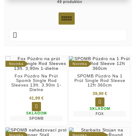
49 produktov

Novinka
Novinka
Fox Púzdro Na Prút
SPOMB Púzdro Na 1
Spomb Single Rod
Prút Single Rod Sleeve
Sleeves 13ft. 3,90m 1-
12ft 360cm
Dielne
39,99 €
41,99 €


SKLADOM
SKLADOM
FOX
SPOMB
Novinka
Novinka