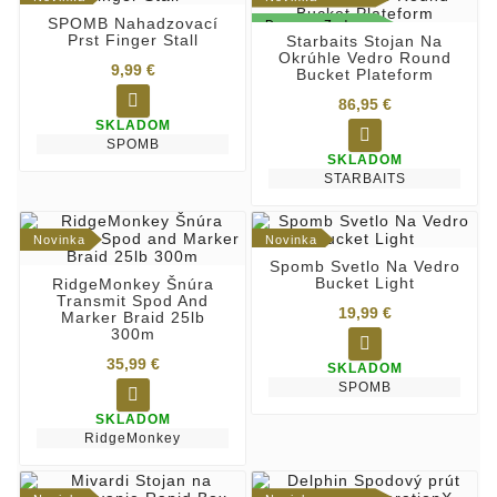
SPOMB Nahadzovací
Doprava Zadarmo
Prst Finger Stall
Starbaits Stojan Na
Okrúhle Vedro Round
9,99 €
Bucket Plateform

86,95 €
SKLADOM

SPOMB
SKLADOM
STARBAITS
Novinka
Novinka
Spomb Svetlo Na Vedro
Bucket Light
RidgeMonkey Šnúra
Transmit Spod And
19,99 €
Marker Braid 25lb
300m

35,99 €
SKLADOM
SPOMB

SKLADOM
RidgeMonkey