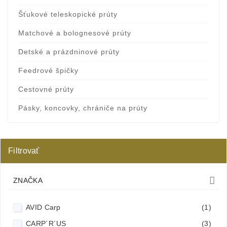
Šťukové teleskopické prúty
Matchové a bolognesové prúty
Detské a prázdninové prúty
Feedrové špičky
Cestovné prúty
Pásky, koncovky, chrániče na prúty
Filtrovať

ZNAČKA
AVID Carp
(1)
CARP´R´US
(3)