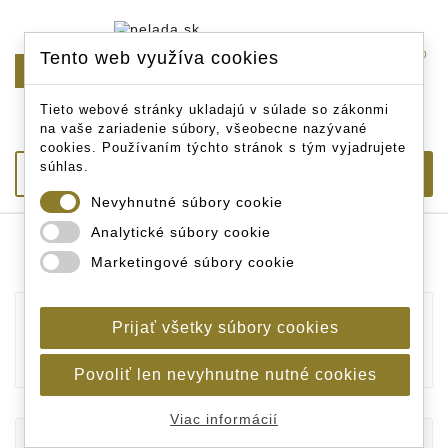
Tento web využíva cookies
0

Tieto webové stránky ukladajú v súlade so zákonmi
na vaše zariadenie súbory, všeobecne nazývané
cookies. Používaním týchto stránok s tým vyjadrujete
súhlas.
Nevyhnutné súbory cookie
Analytické súbory cookie
Úvodná stránka
Prúty a navijaky
Rybárské
Marketingové súbory cookie
prúty
Prúty na Spod a Marker
Prijať všetky súbory cookies
PRÚTY NA SPOD A MARKER
Povoliť len nevyhnutne nutné cookies
Viac informácií