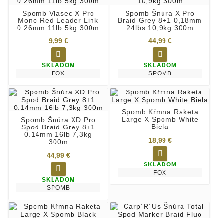
Spomb Vlasec X Pro
Spomb Šnúra X Pro
Mono Red Leader Link
Braid Grey 8+1 0,18mm
0.26mm 11lb 5kg 300m
24lbs 10,9kg 300m
9,99 €
44,99 €


SKLADOM
SKLADOM
FOX
SPOMB
Spomb Kŕmna Raketa
Large X Spomb White
Spomb Šnúra XD Pro
Biela
Spod Braid Grey 8+1
0.14mm 16lb 7,3kg
18,99 €
300m

44,99 €
SKLADOM

FOX
SKLADOM
SPOMB