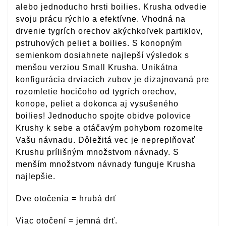
alebo jednoducho hrsti boilies. Krusha odvedie
svoju prácu rýchlo a efektívne. Vhodná na
drvenie tygrích orechov akýchkoľvek partiklov,
pstruhových peliet a boilies. S konopným
semienkom dosiahnete najlepší výsledok s
menšou verziou Small Krusha. Unikátna
konfigurácia drviacich zubov je dizajnovaná pre
rozomletie hocičoho od tygrích orechov,
konope, peliet a dokonca aj vysušeného
boilies! Jednoducho spojte obidve polovice
Krushy k sebe a otáčavým pohybom rozomelte
Vašu návnadu. Dôležitá vec je nepreplňovať
Krushu prílišným množstvom návnady. S
menším množstvom návnady funguje Krusha
najlepšie.
Dve otočenia = hrubá drť
Viac otočení = jemná drť.