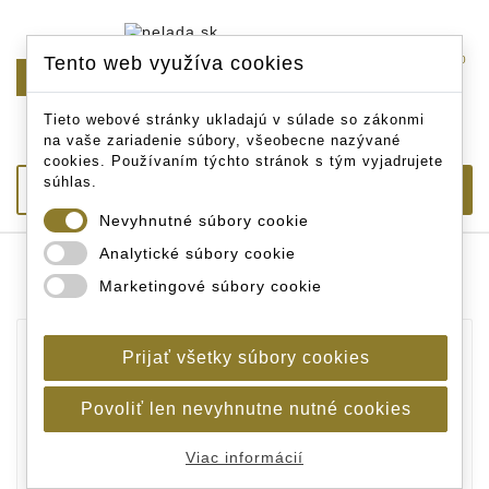
Tento web využíva cookies
0

Tieto webové stránky ukladajú v súlade so zákonmi
na vaše zariadenie súbory, všeobecne nazývané
cookies. Používaním týchto stránok s tým vyjadrujete
súhlas.
Nevyhnutné súbory cookie
Analytické súbory cookie
Úvodná stránka
Akciová ponuka
Novinky v
Marketingové súbory cookie
eshope
Korda Krusha drtička boilies
Prijať všetky súbory cookies
Povoliť len nevyhnutne nutné cookies
Viac informácií