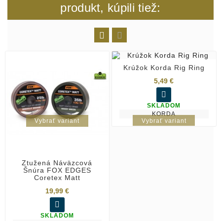
produkt, kúpili tiež:


Krúžok Korda Rig Ring
5,49 €

SKLADOM
KORDA
Vybrať variant
Vybrať variant
Ztužená Náväzcová
Šnúra FOX EDGES
Coretex Matt
19,99 €

SKLADOM