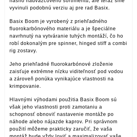
nášho nadväzcového sortimentu, ale teraz sme
vyvinuli podobnú verziu aj pre rad Basix.
Basix Boom je vyrobený z priehľadného
fluorokarbónového materiálu a je špeciálne
navrhnutý na vytváranie tuhých montáží, čo ho
robí dokonalým pre spinner, hinged stiff a combi
rig zostavy.
Jeho priehľadné fluorokarbónové zloženie
zaisťuje extrémne nízku viditeľnosť pod vodou
a zároveň ponúka vynikajúce vlastnosti na
krimpovanie.
Hlavnými výhodami použitia Basix Boom sú
však jeho vlastnosti proti zamotaniu a
schopnosť obnoviť nastavenie montáže po
náhode alebo nájazde kaprov. Pri správnom
použití môžeme prakticky zaručiť, že vaša
montáž bude vždy loviť a maximalizovať vaše