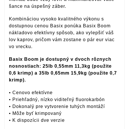
šance na úspešný záber.
Kombináciou vysoko kvalitného výkonu s
dostupnou cenou Basix ponúka Basix Boom
nákladovo efektívny spôsob, ako vylepšiť váš
lov kaprov, pričom vám zostane o pár eur viac
vo vrecku.
Basix Boom je dostupný v dvoch rôznych
nosnostiach: 25lb 0,55mm 11,3kg (použite
0,6 krimp) a 35lb 0,65mm 15,9kg (použite 0,7
krimp).
• Cenovo efektívne
• Priehľadný, nízko viditeľný fluorokarbón
• Dokonalý pre vytvorenie tuhých montáží
• Môže byť krimpovaný
• K dispozícii dve verzie