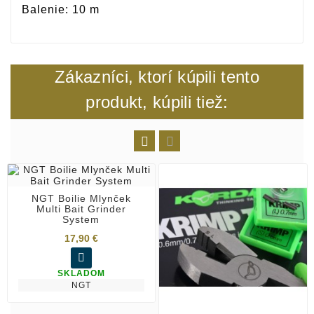
Balenie: 10 m
Zákazníci, ktorí kúpili tento
produkt, kúpili tiež:


NGT Boilie Mlynček
Multi Bait Grinder
System
17,90 €

SKLADOM
NGT