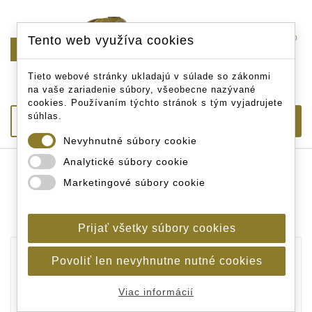
Tento web využíva cookies
0

Tieto webové stránky ukladajú v súlade so zákonmi
na vaše zariadenie súbory, všeobecne nazývané
cookies. Používaním týchto stránok s tým vyjadrujete
súhlas.
Nevyhnutné súbory cookie
Analytické súbory cookie
Úvodná stránka
Akciová ponuka
Novinky v
Marketingové súbory cookie
eshope
Korda Fluorocarbon Basix Boom 25lb 0,55mm 11,3kg
10m
Prijať všetky súbory cookies
Povoliť len nevyhnutne nutné cookies
Viac informácií