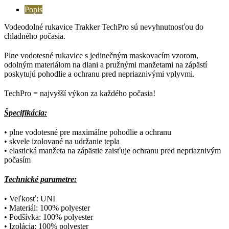
Popis
Vodeodolné rukavice Trakker TechPro sú nevyhnutnosťou do
chladného počasia.
Plne vodotesné rukavice s jedinečným maskovacím vzorom,
odolným materiálom na dlani a pružnými manžetami na zápästí
poskytujú pohodlie a ochranu pred nepriaznivými vplyvmi.
TechPro = najvyšší výkon za každého počasia!
Špecifikácia:
• plne vodotesné pre maximálne pohodlie a ochranu
• skvele izolované na udržanie tepla
• elastická manžeta na zápästie zaisťuje ochranu pred nepriaznivým
počasím
Technické parametre:
• Veľkosť: UNI
• Materiál: 100% polyester
• Podšívka: 100% polyester
• Izolácia: 100% polyester