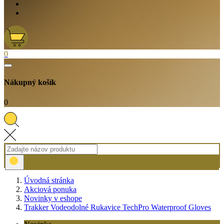
0
Nákupný košík
0
Úvodná stránka
Akciová ponuka
Novinky v eshope
Trakker Vodeodolné Rukavice TechPro Waterproof Gloves