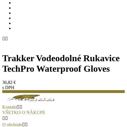


Trakker Vodeodolné Rukavice
TechPro Waterproof Gloves
36,82 €
s DPH
Kontakt


VŠETKO O NÁKUPE


O obchode

