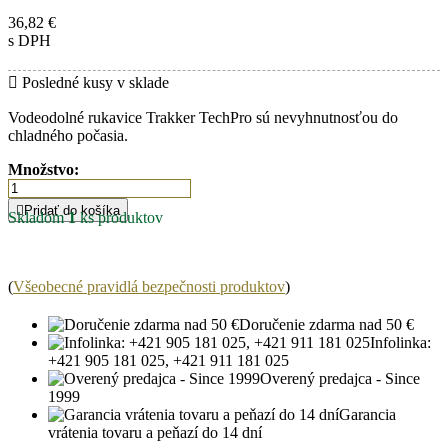
36,82 €
s DPH

Posledné kusy v sklade
Vodeodolné rukavice Trakker TechPro sú nevyhnutnosťou do
chladného počasia.
Množstvo:

Pridať do košíka
Skladom
1
ks produktov
(
Všeobecné pravidlá bezpečnosti produktov
)
Doručenie zdarma nad 50 €
Infolinka:
+421 905 181 025, +421 911 181 025
Overený predajca - Since
1999
Garancia
vrátenia tovaru a peňazí do 14 dní