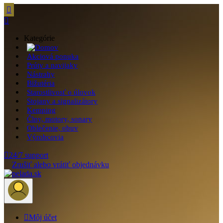


Kategórie
Akciová ponuka
Prúty a navijaky
Nástrahy
Bižutéria
Starostlivosť o úlovok
Stojany a signalizátory
Kemping
Člny, motory, sonary
Oblečenie, obuv
Výrobcovia

24/7 support
Zrušiť alebo vrátiť objednávku

Môj účet