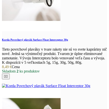
Korda Povrchový plavák Surface Float Interceptor 30g
Tieto povrchové plaváky v tvare rakety nie sú vo svete kapráriny nič
nové. Jedná sa výnimočný produkt. Tvarom je úplne eliminované
zamotanie. Vývoju Interceptoru bolo venované veľa času a vývoja.
K dispozícii v 5 veľkostiach 5g, 15g, 30g, 50g, 80g.
8,49 €
Cena
Skladom
2
ks produktov

