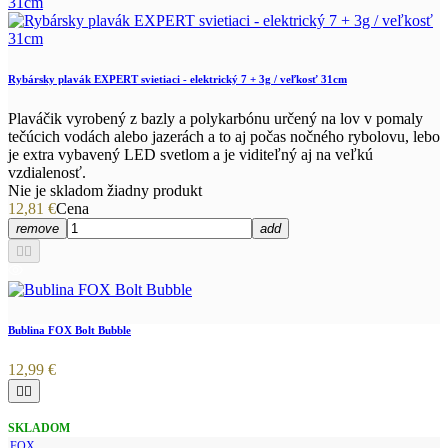
Rybársky plavák EXPERT svietiaci - elektrický 7 + 3g / veľkosť 31cm
Plaváčik vyrobený z bazly a polykarbónu určený na lov v pomaly
tečúcich vodách alebo jazerách a to aj počas nočného rybolovu, lebo
je extra vybavený LED svetlom a je viditeľný aj na veľkú
vzdialenosť.
Nie je skladom žiadny produkt
12,81 €
Cena
remove
add


Bublina FOX Bolt Bubble
12,99 €


SKLADOM
FOX