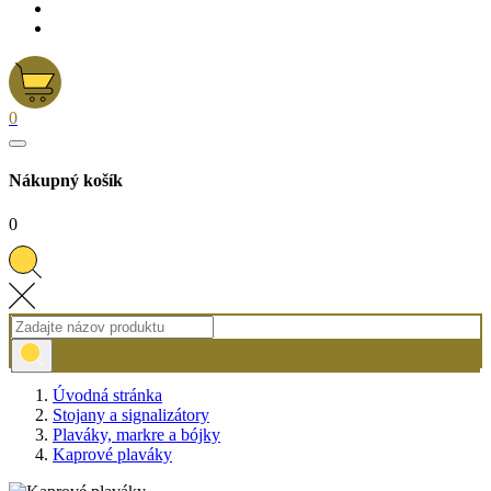
0
Nákupný košík
0
Úvodná stránka
Stojany a signalizátory
Plaváky, markre a bójky
Kaprové plaváky