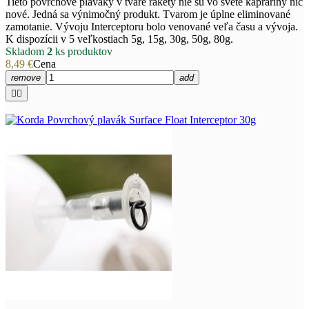
Tieto povrchové plaváky v tvare rakety nie sú vo svete kapráriny nič
nové. Jedná sa výnimočný produkt. Tvarom je úplne eliminované
zamotanie. Vývoju Interceptoru bolo venované veľa času a vývoja.
K dispozícii v 5 veľkostiach 5g, 15g, 30g, 50g, 80g.
Skladom
2
ks produktov
8,49 €
Cena
remove
add

