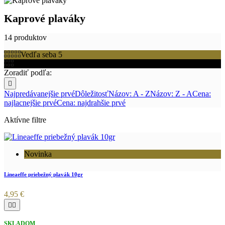
Kaprové plaváky
14 produktov
Vedľa seba 5
Vedľa seba 3
Zoradiť podľa:

Najpredávanejšie prvé
Dôležitosť
Názov: A - Z
Názov: Z - A
Cena:
najlacnejšie prvé
Cena: najdrahšie prvé
Aktívne filtre
Novinka
Lineaeffe priebežný plavák 10gr
4,95 €


SKLADOM