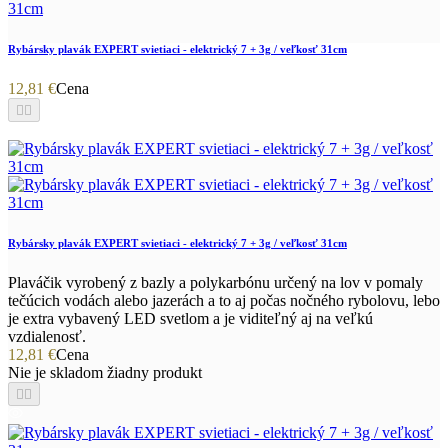
Rybársky plavák EXPERT svietiaci - elektrický 7 + 3g / veľkosť 31cm
12,81 €
Cena


Rybársky plavák EXPERT svietiaci - elektrický 7 + 3g / veľkosť 31cm
Plaváčik vyrobený z bazly a polykarbónu určený na lov v pomaly
tečúcich vodách alebo jazerách a to aj počas nočného rybolovu, lebo
je extra vybavený LED svetlom a je viditeľný aj na veľkú
vzdialenosť.
12,81 €
Cena
Nie je skladom žiadny produkt

