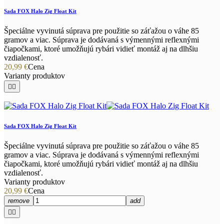
Sada FOX Halo Zig Float Kit
Špeciálne vyvinutá súprava pre použitie so záťažou o váhe 85
gramov a viac. Súprava je dodávaná s výmennými reflexnými
čiapočkami, ktoré umožňujú rybári vidieť montáž aj na dlhšiu
vzdialenosť.
20,99 €
Cena
Varianty produktov


Sada FOX Halo Zig Float Kit
Špeciálne vyvinutá súprava pre použitie so záťažou o váhe 85
gramov a viac. Súprava je dodávaná s výmennými reflexnými
čiapočkami, ktoré umožňujú rybári vidieť montáž aj na dlhšiu
vzdialenosť.
Varianty produktov
20,99 €
Cena
remove
add

