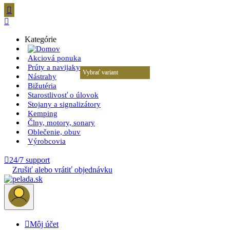


Kategórie
Akciová ponuka
Prúty a navijaky
Vybrať variant
Vybrať variant
Vybrať variant
Vybrať variant
Nástrahy
Bižutéria
Starostlivosť o úlovok
Stojany a signalizátory
Kemping
Člny, motory, sonary
Oblečenie, obuv
Výrobcovia

24/7 support
Zrušiť alebo vrátiť objednávku

Môj účet