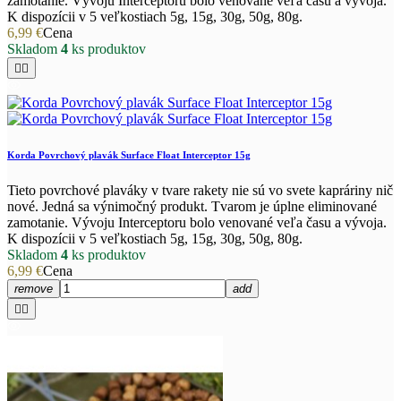
zamotanie. Vývoju Interceptoru bolo venované veľa času a vývoja.
K dispozícii v 5 veľkostiach 5g, 15g, 30g, 50g, 80g.
6,99 €
Cena
Skladom
4
ks produktov


Korda Povrchový plavák Surface Float Interceptor 15g
Tieto povrchové plaváky v tvare rakety nie sú vo svete kapráriny nič
nové. Jedná sa výnimočný produkt. Tvarom je úplne eliminované
zamotanie. Vývoju Interceptoru bolo venované veľa času a vývoja.
K dispozícii v 5 veľkostiach 5g, 15g, 30g, 50g, 80g.
Skladom
4
ks produktov
6,99 €
Cena
remove
add

