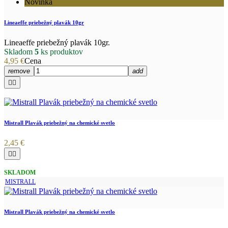
Novinka
Lineaeffe priebežný plavák 10gr
Lineaeffe priebežný plavák 10gr.
Skladom
5
ks produktov
4,95 €
Cena
remove
add


Mistrall Plavák priebežný na chemické svetlo
2,45 €


SKLADOM
MISTRALL
Mistrall Plavák priebežný na chemické svetlo