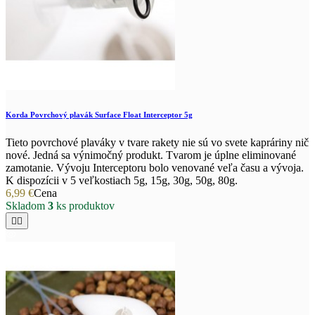
Korda Povrchový plavák Surface Float Interceptor 5g
Tieto povrchové plaváky v tvare rakety nie sú vo svete kapráriny nič
nové. Jedná sa výnimočný produkt. Tvarom je úplne eliminované
zamotanie. Vývoju Interceptoru bolo venované veľa času a vývoja.
K dispozícii v 5 veľkostiach 5g, 15g, 30g, 50g, 80g.
6,99 €
Cena
Skladom
3
ks produktov

