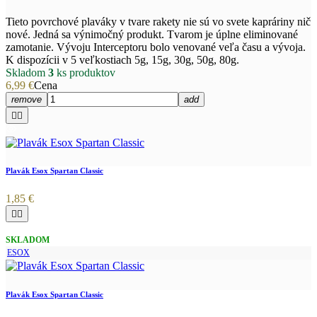
Tieto povrchové plaváky v tvare rakety nie sú vo svete kapráriny nič
nové. Jedná sa výnimočný produkt. Tvarom je úplne eliminované
zamotanie. Vývoju Interceptoru bolo venované veľa času a vývoja.
K dispozícii v 5 veľkostiach 5g, 15g, 30g, 50g, 80g.
Skladom
3
ks produktov
6,99 €
Cena
remove
add


Plavák Esox Spartan Classic
1,85 €


SKLADOM
ESOX
Plavák Esox Spartan Classic