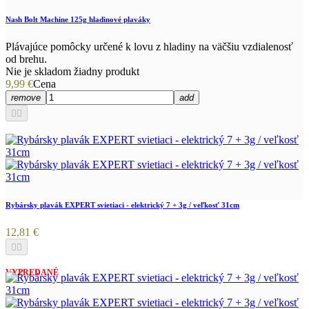
Nash Bolt Machine 125g hladinové plaváky
Plávajúce pomôcky určené k lovu z hladiny na väčšiu vzdialenosť
od brehu.
Nie je skladom žiadny produkt
9,99 €
Cena
remove
add


Rybársky plavák EXPERT svietiaci - elektrický 7 + 3g / veľkosť 31cm
12,81 €


VYPREDANÉ