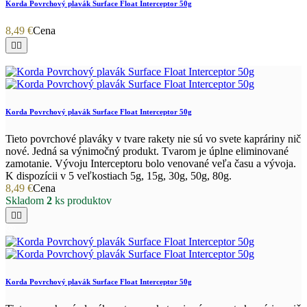
Korda Povrchový plavák Surface Float Interceptor 50g
8,49 €
Cena


Korda Povrchový plavák Surface Float Interceptor 50g
Tieto povrchové plaváky v tvare rakety nie sú vo svete kapráriny nič
nové. Jedná sa výnimočný produkt. Tvarom je úplne eliminované
zamotanie. Vývoju Interceptoru bolo venované veľa času a vývoja.
K dispozícii v 5 veľkostiach 5g, 15g, 30g, 50g, 80g.
8,49 €
Cena
Skladom
2
ks produktov


Korda Povrchový plavák Surface Float Interceptor 50g